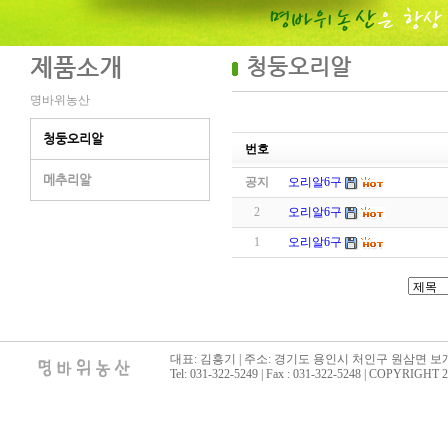
제품소개
청둥오리알
명바위농산
청둥오리알
번호
메추리알
공지
오리알6구
2
오리알6구
1
오리알6구
대표: 김흥기 | 주소: 경기도 용인시 처인구 원삼면 보개
Tel: 031-322-5249 | Fax : 031-322-5248 | COPY