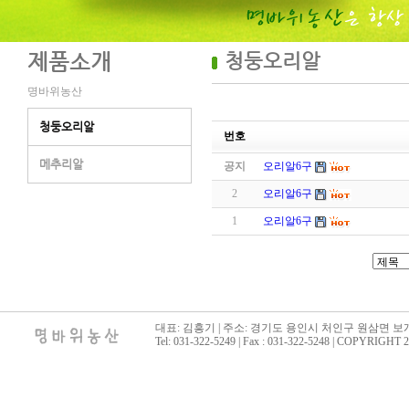
제품소개
청둥오리알
명바위농산
청둥오리알
번호
메추리알
공지
오리알6구
2
오리알6구
1
오리알6구
대표: 김흥기 | 주소: 경기도 용인시 처인구 원삼면 보개
Tel: 031-322-5249 | Fax : 031-322-5248 | COPY