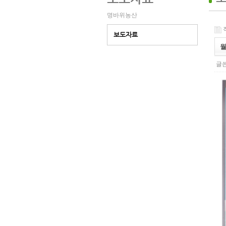
명바위농산
작
보도자료
글쓴